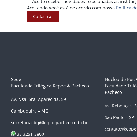
Aceito receber novidades relacionadas às institu
Aceitando você está de acordo com nossa
Política d
Cadastrar
Sede
Núcleo de Pós
Faculdade Trilógica Keppe & Pacheco
Faculdade Tril
Pacheco
Av. Nsa. Sra. Aparecida, 59
Av. Rebouças, 
Cambuquira – MG
São Paulo – SP
secretariacbq@keppepacheco.edu.br
contato@keppe
35 3251-3800