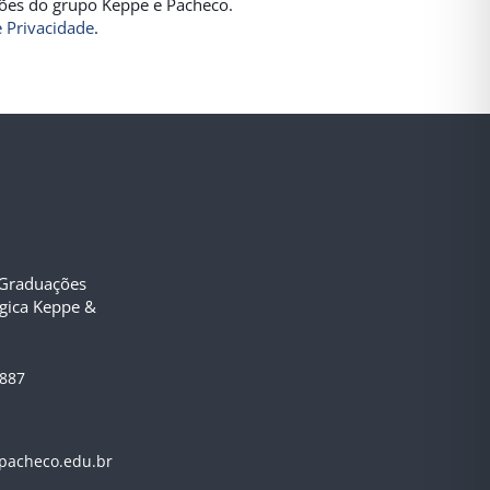
ições do grupo Keppe e Pacheco.
e Privacidade
.
-Graduações
ógica Keppe &
3887
pacheco.edu.br