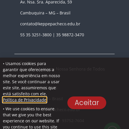
Av. Nsa. Sra. Aparecida, 59
Cambuquira – MG – Brasil
contato@keppepacheco.edu.br
55 35 3251-3800 | 35 98872-3470
Sede
• Usamos cookies para
Facultad Trilógica Nossa Senhora de Todos
garantir que oferecemos a
os Povos
melhor experiência em nosso
site. Se você continuar a usar
este site, assumiremos que
Av. Rebouças, 3115
está satisfeito com ele.
São Paulo – SP – Brasil
Política de Privacidade
Aceitar
• We use cookies to ensure
contato@keppepacheco.edu.br
that we give you the best
55 11 3032-4105 | 11 93752-7604
experience on our website. If
you continue to use this site