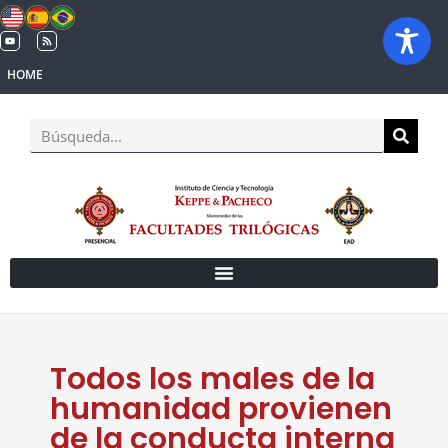
HOME
Todos los males de la
humanidad provienen
de la conducta interna