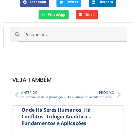
Facebook
Twitter
LinkedIn
WhatsApp
Email
VEJA TAMBÉM
ANTERIOR
PRÓXIMO
La formación de la patología – TV STOP 116
La civilización occidental está en un impasse – STOP 260
Onde Há Seres Humanos, Há
Conflitos: Trilogia Analítica –
Fundamentos e Aplicações