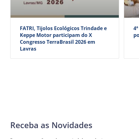
FATRI, Tijolos Ecológicos Trindade e
4ª
Keppe Motor participam do X
po
Congresso TerraBrasil 2026 em
Lavras
Receba as Novidades