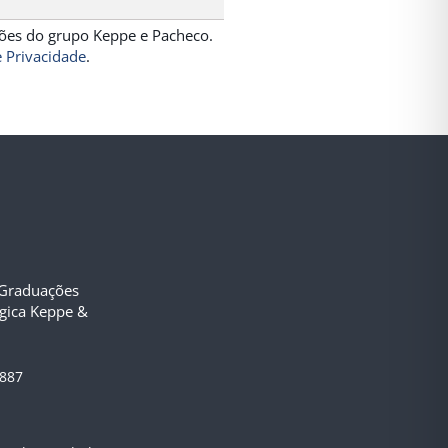
ições do grupo Keppe e Pacheco.
e Privacidade
.
-Graduações
ógica Keppe &
3887