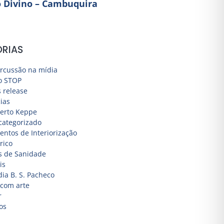
o Divino – Cambuquira
RIAS
rcussão na mídia
o STOP
s release
ias
erto Keppe
categorizado
ntos de Interiorização
rico
s de Sanidade
is
dia B. S. Pacheco
 com arte
r
os