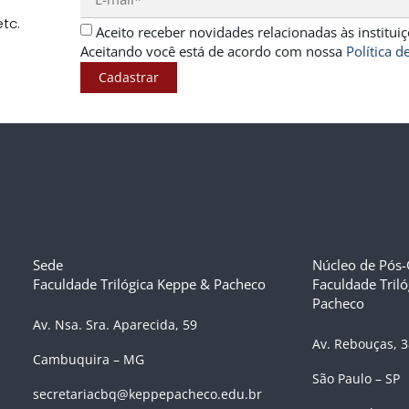
tc.
Aceito receber novidades relacionadas às institu
Aceitando você está de acordo com nossa
Política d
Cadastrar
Sede
Núcleo de Pós
Faculdade Trilógica Keppe & Pacheco
Faculdade Tril
Pacheco
Av. Nsa. Sra. Aparecida, 59
Av. Rebouças, 
Cambuquira – MG
São Paulo – SP
secretariacbq@keppepacheco.edu.br