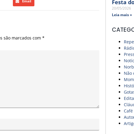
Festa d
Email
20/05/2026
Leia mais »
CATEGO
os são marcados com
*
Repe
Rádi
Pres
Notíc
Norb
Não 
Mome
Histó
Gota
Edita
Cláu
Café
Auto
Artig