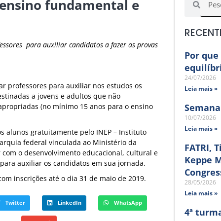
 ensino fundamental e
RECENT
essores para auxiliar candidatos a fazer as provas
Por que 
equilíbr
24/07/2026
ar professores para auxiliar nos estudos os
Leia mais »
estinadas a jovens e adultos que não
apropriadas (no mínimo 15 anos para o ensino
Semana 
10/07/2026
Leia mais »
s alunos gratuitamente pelo INEP – Instituto
arquia federal vinculada ao Ministério da
FATRI, T
r com o desenvolvimento educacional, cultural e
Keppe M
 para auxiliar os candidatos em sua jornada.
Congres
com inscrições até o dia 31 de maio de 2019.
28/05/2026
Leia mais »
Twitter
LinkedIn
WhatsApp
4ª turma