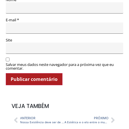
E-mail
*
Site
Salvar meus dados neste navegador para a próxima vez que eu
comentar.
VEJA TAMBÉM
ANTERIOR
PRÓXIMO
Nossa Existência deve ser de acordo com a Energia Essencial – TV STOP 282
A Estética e o elo entre o mundo físico e o transcendental – TV STOP 284