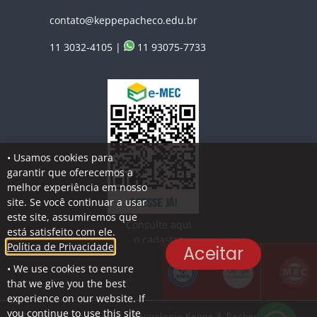
contato@keppepacheco.edu.br
11 3032-4105 |
11 93075-7733
• Usamos cookies para
garantir que oferecemos a
melhor experiência em nosso
site. Se você continuar a usar
este site, assumiremos que
Consulte aqui
está satisfeito com ele.
o cadastro
Política de Privacidade
Aceitar
da Instituição
• We use cookies to ensure
no Sistema e-MEC
that we give you the best
experience on our website. If
you continue to use this site
© Instituto de Ciência e Tecnologia Keppe & Pacheco - CNPJ