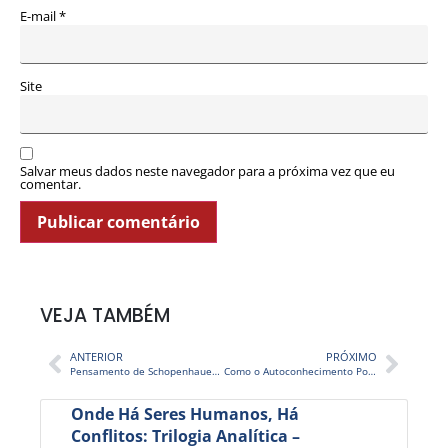
E-mail
*
Site
Salvar meus dados neste navegador para a próxima vez que eu
comentar.
VEJA TAMBÉM
ANTERIOR
PRÓXIMO
Pensamento de Schopenhauer e Freud – TV STOP 93
Como o Autoconhecimento Pode Ajudar O Mundo – TV STOP 95
Onde Há Seres Humanos, Há
Conflitos: Trilogia Analítica –