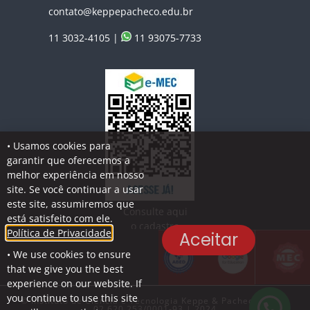
contato@keppepacheco.edu.br
11 3032-4105 |
11 93075-7733
• Usamos cookies para
garantir que oferecemos a
melhor experiência em nosso
site. Se você continuar a usar
este site, assumiremos que
Consulte aqui
está satisfeito com ele.
o cadastro
Política de Privacidade
Aceitar
da Instituição
• We use cookies to ensure
no Sistema e-MEC
that we give you the best
experience on our website. If
you continue to use this site
© Instituto de Ciência e Tecnologia Keppe & Pacheco - CNPJ
02.620.253/0001-93 | 2024