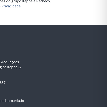
ições do grupo Keppe e Pacheco.
e Privacidade
.
-Graduações
ógica Keppe &
3887
pacheco.edu.br