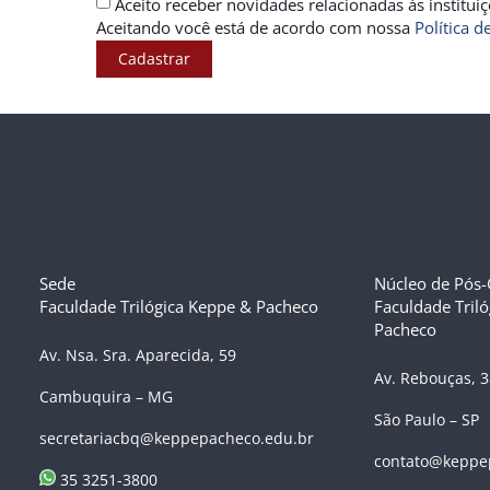
Aceito receber novidades relacionadas às institu
Aceitando você está de acordo com nossa
Política d
Cadastrar
Sede
Núcleo de Pós
Faculdade Trilógica Keppe & Pacheco
Faculdade Tril
Pacheco
Av. Nsa. Sra. Aparecida, 59
Av. Rebouças, 
Cambuquira – MG
São Paulo – SP
secretariacbq@keppepacheco.edu.br
contato@keppe
35 3251-3800